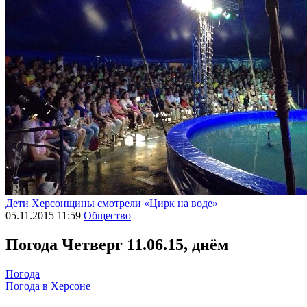
Дети Херсонщины смотрели «Цирк на воде»
05.11.2015 11:59
Общество
Погода
Четверг 11.06.15, днём
Погода
Погода в
Херсоне