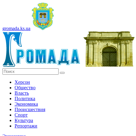
gromada.ks.ua
Херсон
Общество
Власть
Политика
Экономика
Происшествия
Спорт
Культура
Репортажи