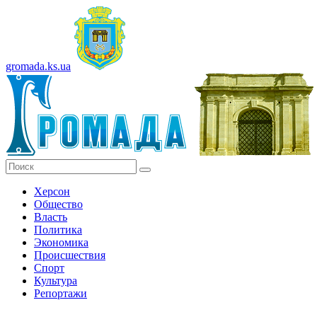
gromada.ks.ua
Херсон
Общество
Власть
Политика
Экономика
Происшествия
Спорт
Культура
Репортажи