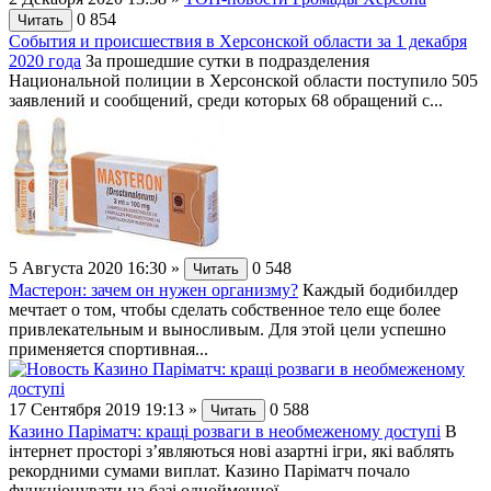
0
854
Читать
События и происшествия в Херсонской области за 1 декабря
2020 года
За прошедшие сутки в подразделения
Национальной полиции в Херсонской области поступило 505
заявлений и сообщений, среди которых 68 обращений с...
5 Августа 2020 16:30
»
0
548
Читать
Мастерон: зачем он нужен организму?
Каждый бодибилдер
мечтает о том, чтобы сделать собственное тело еще более
привлекательным и выносливым. Для этой цели успешно
применяется спортивная...
17 Сентября 2019 19:13
»
0
588
Читать
Казино Паріматч: кращі розваги в необмеженому доступі
В
інтернет просторі з’являються нові азартні ігри, які ваблять
рекордними сумами виплат. Казино Паріматч почало
функціонувати на базі однойменної...