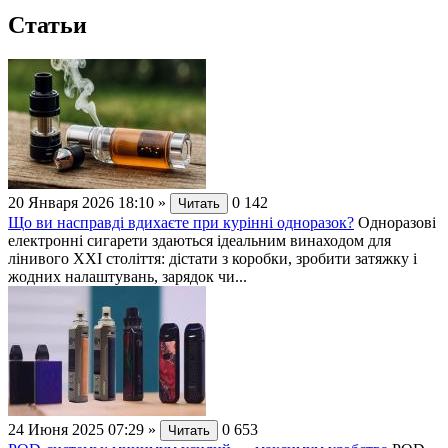
Статьи
20 Января 2026 18:10
»
0
142
Читать
Що ви насправді вдихаєте при курінні одноразок?
Одноразові
електронні сигарети здаються ідеальним винаходом для
лінивого XXI століття: дістати з коробки, зробити затяжку і
жодних налаштувань, зарядок чи...
24 Июня 2025 07:29
»
0
653
Читать