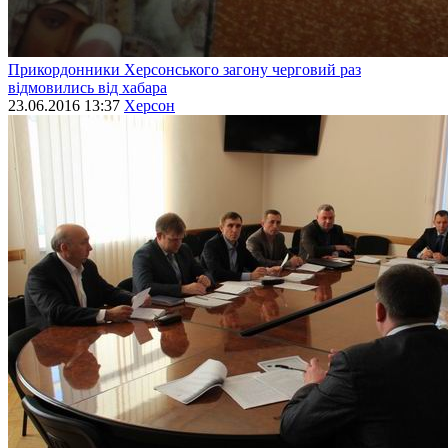
Прикордонники Херсонського загону черговий раз
відмовились від хабара
23.06.2016 13:37
Херсон