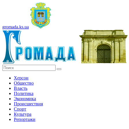
gromada.ks.ua
Херсон
Общество
Власть
Политика
Экономика
Происшествия
Спорт
Культура
Репортажи