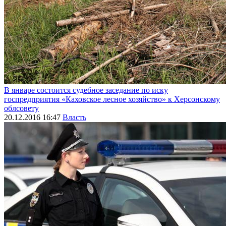
В январе состоится судебное заседание по иску
госпредприятия «Каховское лесное хозяйство» к Херсонскому
облсовету
20.12.2016 16:47
Власть