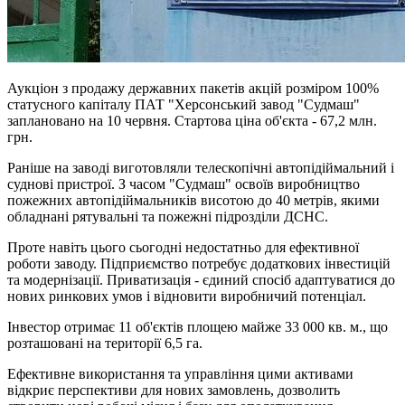
Аукціон з продажу державних пакетів акцій розміром 100%
статусного капіталу ПАТ "Херсонський завод "Судмаш"
заплановано на 10 червня. Стартова ціна об'єкта - 67,2 млн.
грн.
Раніше на заводі виготовляли телескопічні автопідіймальний і
суднові пристрої. З часом "Судмаш" освоїв виробництво
пожежних автопідіймальників висотою до 40 метрів, якими
обладнані рятувальні та пожежні підрозділи ДСНС.
Проте навіть цього сьогодні недостатньо для ефективної
роботи заводу. Підприємство потребує додаткових інвестицій
та модернізації. Приватизація - єдиний спосіб адаптуватися до
нових ринкових умов і відновити виробничий потенціал.
Інвестор отримає 11 об'єктів площею майже 33 000 кв. м., що
розташовані на території 6,5 га.
Ефективне використання та управління цими активами
відкриє перспективи для нових замовлень, дозволить