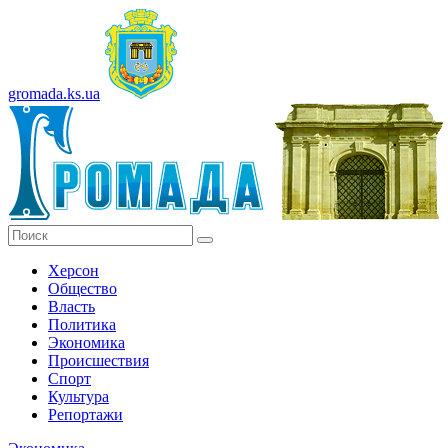
gromada.ks.ua
Херсон
Общество
Власть
Политика
Экономика
Происшествия
Спорт
Культура
Репортажи