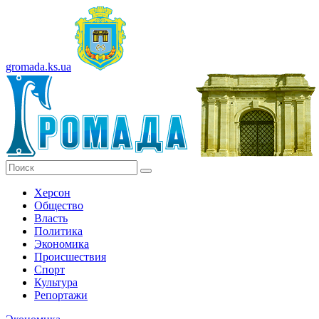
gromada.ks.ua
Херсон
Общество
Власть
Политика
Экономика
Происшествия
Спорт
Культура
Репортажи