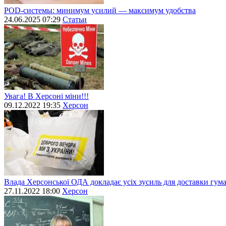
POD-системы: минимум усилий — максимум удобства
24.06.2025 07:29
Статьи
Увага! В Херсоні міни!!!
09.12.2022 19:35
Херсон
Влада Херсонської ОДА докладає усіх зусиль для доставки гум
27.11.2022 18:00
Херсон