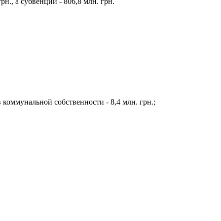
н., а субвенции - 806,8 млн. грн.
оммунальной собственности - 8,4 млн. грн.;