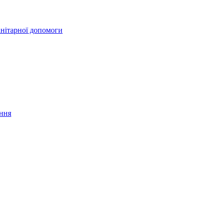
анітарної допомоги
ання