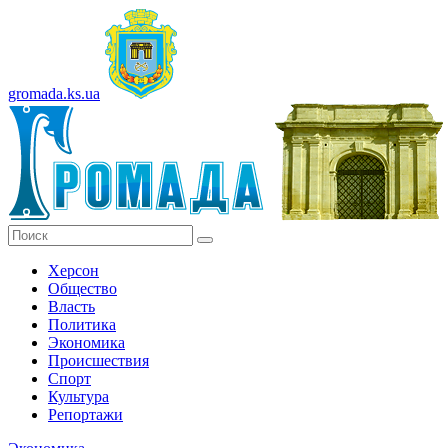
gromada.ks.ua
Херсон
Общество
Власть
Политика
Экономика
Происшествия
Спорт
Культура
Репортажи