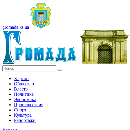
gromada.ks.ua
Херсон
Общество
Власть
Политика
Экономика
Происшествия
Спорт
Культура
Репортажи