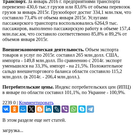
Транспорт.
За январь 2016 г. предприятиями транспорта
перевезено 430,6 тыс.т грузов или 83,6% от объема перевозок
грузов за январь 2015г. Грузооборот достиг 334,1 млн.ткм, что
составило 73,4% от объема января 2015г. Услугами
пассажирского транспорта воспользовались 6264,9 тыс.
пассажиров, выполнено пассажирскую работу в объеме 157,4
млн.пас.км, что составило соответственно 85,8% и 89,2% от
объемов января 2015г.
Внешнеэкономическая деятельность.
Объем экспорта
товаров и услуг по 2015г. составил 265 млн.долл. США,
импорта - 149,8 млн.долл. По сравнению с 2014г. экспорт
уменьшился на 33,3%, импорт - на 21,5%. Положительное
сальдо внешнеторгового баланса области составило 115,2
млн.долл. (в 2014г. - 206,4 млн.долл.).
Потребительские цены.
Индекс потребительских цен (ИПЦ)
в январе по области составил 101,1%, по Украине - 100,9%.
2239
0
|
Комментировать
В этом разделе еще нет статей.
загрузка...