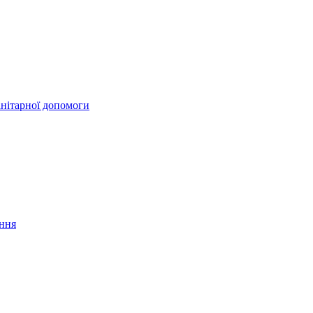
анітарної допомоги
ання