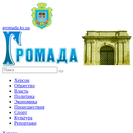
gromada.ks.ua
Херсон
Общество
Власть
Политика
Экономика
Происшествия
Спорт
Культура
Репортажи