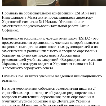
Побывать на образовательной конференции ESHA на юге
Нидерландов в Маастрихте посчастливилось директору
Херсонской гимназии №1 Наталье Устиновой и ее
заместителю по учебно-воспитательной работе Елене
Софиенко.
Европейская ассоциация руководителей школ (ESHA) - это
профессиональная организация, членами которой являются
национальные организации школьных руководителей и их
заместителей в рамках начального и среднего образования.
Украину на биеннале представляла Ассоциация
руководителей учебных заведений «Возрожденные гимназии
Украины», в которую входит и Херсонская гимназия №1
Херсонского городского совета.
Гимназия №1 является учебным заведением инновационного
развития.
На этом мероприятии собрались руководители школ из 24
европейских стран, которые обсуждали ряд современных
вопросов компетенций образования, роли образования в
мультикультурном обществе и др. Делегация Украины
состояла из 44 человек и была второй по численности после