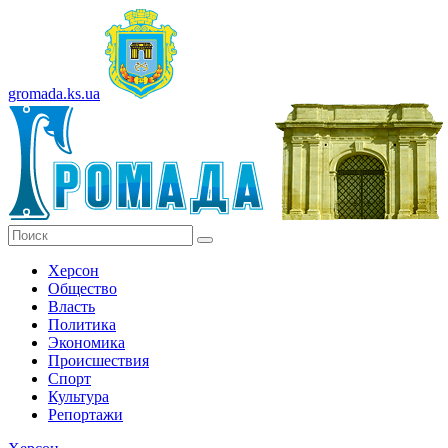
gromada.ks.ua
Херсон
Общество
Власть
Политика
Экономика
Происшествия
Спорт
Культура
Репортажи