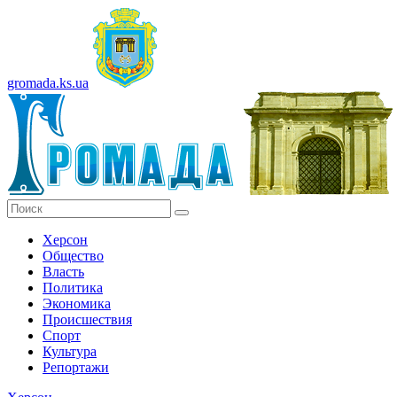
gromada.ks.ua
Херсон
Общество
Власть
Политика
Экономика
Происшествия
Спорт
Культура
Репортажи