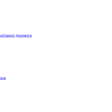
анітарної допомоги
ання