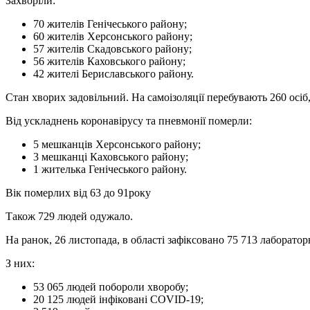
Захворіли:
70 жителів Генічеського району;
60 жителів Херсонського району;
57 жителів Скадовського району;
56 жителів Каховського району;
42 жителі Бериславського району.
Стан хворих задовільний. На самоізоляції перебувають 260 осіб,
Від ускладнень коронавірусу та пневмонії померли:
5 мешканців Херсонського району;
3 мешканці Каховського району;
1 жителька Генічеського району.
Вік померлих від 63 до 91року
Також 729 людей одужало.
На ранок, 26 листопада, в області зафіксовано 75 713 лабора
З них:
53 065 людей побороли хворобу;
20 125 людей інфіковані СОVID-19;