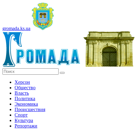
gromada.ks.ua
Херсон
Общество
Власть
Политика
Экономика
Происшествия
Спорт
Культура
Репортажи