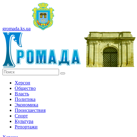
gromada.ks.ua
Херсон
Общество
Власть
Политика
Экономика
Происшествия
Спорт
Культура
Репортажи