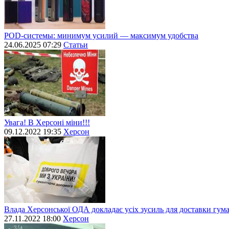
POD-системы: минимум усилий — максимум удобства
24.06.2025 07:29
Статьи
Увага! В Херсоні міни!!!
09.12.2022 19:35
Херсон
Влада Херсонської ОДА докладає усіх зусиль для доставки гум
27.11.2022 18:00
Херсон