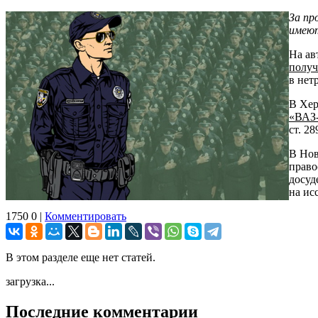
За пр
имеют
На ав
получ
в нет
В Хер
«ВАЗ-
ст. 2
В Нов
право
досуд
на ис
1750
0
|
Комментировать
В этом разделе еще нет статей.
загрузка...
Последние комментарии