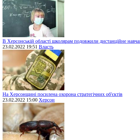
В Херсонській області школярам подовжили дистанційне навч
23.02.2022 19:51
Власть
На Херсонщині посилена охорона стратегічних об'єктів
23.02.2022 15:00
Херсон