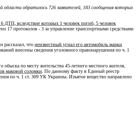
ой области обратилось 726 заявителей, 183 сообщения которых
 6 ДТП, вследствие которых 1 человек погиб, 5 человек
но 17 протоколов - 3 за управление транспортными средствами
н рассказал, что
неизвестный угнал его автомобиль марки
ований внесены сведения уголовного правонарушения по ч. 1
 обыска по месту жительства 45-летнего местного жителя,
мов маковой соломки
. По данному факту в Единый реестр
ия по ч. 1 ст. 309 УК Украины. Изъятое вещество направлено