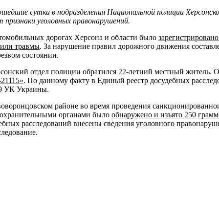
ошедшие сутки в подразделения Национальной полиции Херсонск
 признаки уголовных правонарушений.
томобильных дорогах Херсона и области было
зарегистрировано
или травмы
. За нарушение правил дорожного движения составле
резвом состоянии.
сонский отдел полиции обратился 22-летний местный житель. О
21115»
. По данному факту в Единый реестр досудебных расслед
89 УК Украины.
оворонцовском районе во время проведения санкционированного
охранительными органами было
обнаружено и изъято 250 грам
ебных расследований внесены сведения уголовного правонарушен
следование.