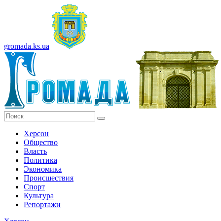
gromada.ks.ua
Херсон
Общество
Власть
Политика
Экономика
Происшествия
Спорт
Культура
Репортажи