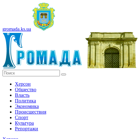
gromada.ks.ua
Херсон
Общество
Власть
Политика
Экономика
Происшествия
Спорт
Культура
Репортажи