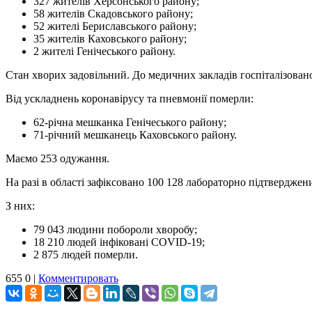
327 жителів Херсонського району;
58 жителів Скадовського району;
52 жителі Бериславського району;
35 жителів Каховського району;
2 жителі Генічеського району.
Стан хворих задовільний. До медичних закладів госпіталізовано
Від ускладнень коронавірусу та пневмонії померли:
62-річна мешканка Генічеського району;
71-річний мешканець Каховського району.
Маємо 253 одужання.
На разі в області зафіксовано 100 128 лабораторно підтвердж
З них:
79 043 людини побороли хворобу;
18 210 людей інфіковані СОVID-19;
2 875 людей померли.
655
0
|
Комментировать