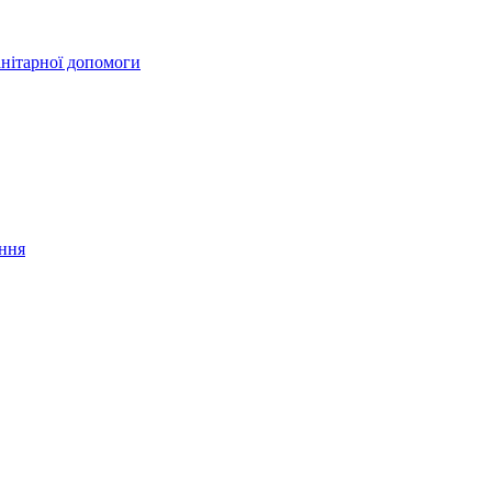
анітарної допомоги
ання