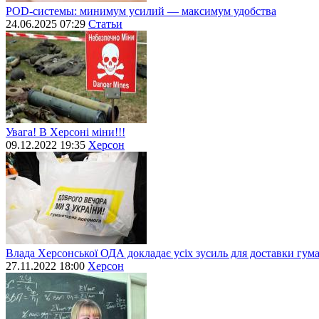
POD-системы: минимум усилий — максимум удобства
24.06.2025 07:29
Статьи
Увага! В Херсоні міни!!!
09.12.2022 19:35
Херсон
Влада Херсонської ОДА докладає усіх зусиль для доставки гум
27.11.2022 18:00
Херсон