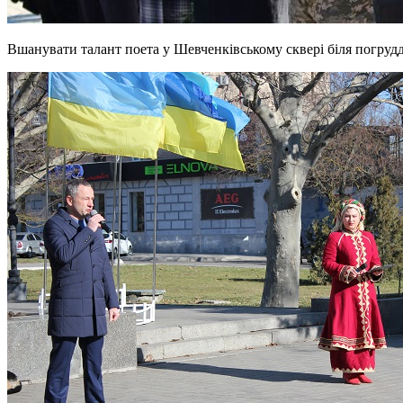
Вшанувати талант поета у Шевченківському сквері біля погруддя