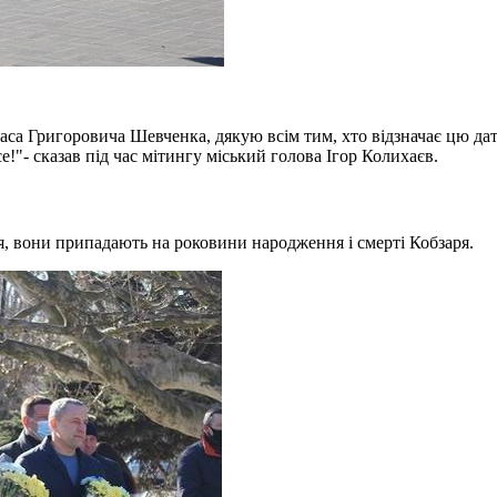
аса Григоровича Шевченка, дякую всім тим, хто відзначає цю дат
е!"- сказав під час мітингу міський голова Ігор Колихаєв.
ня, вони припадають на роковини народження і смерті Кобзаря.