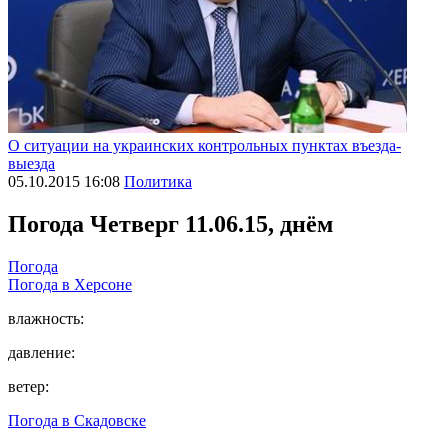
О ситуации на украинских контрольных пунктах въезда-
выезда
05.10.2015 16:08
Политика
Погода
Четверг 11.06.15, днём
Погода
Погода в
Херсоне
влажность:
давление:
ветер:
Погода в
Скадовске