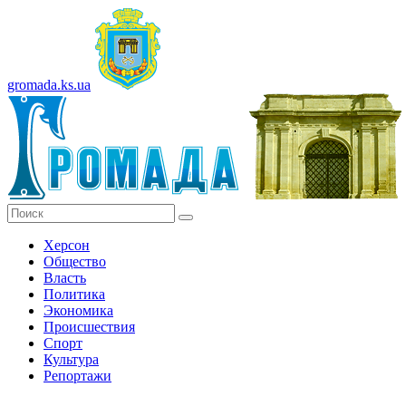
gromada.ks.ua
Херсон
Общество
Власть
Политика
Экономика
Происшествия
Спорт
Культура
Репортажи