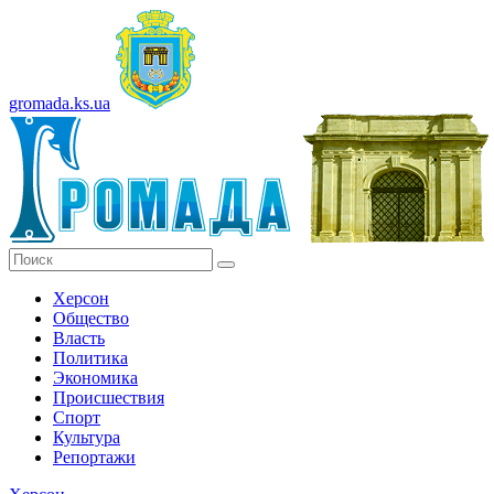
gromada.ks.ua
Херсон
Общество
Власть
Политика
Экономика
Происшествия
Спорт
Культура
Репортажи