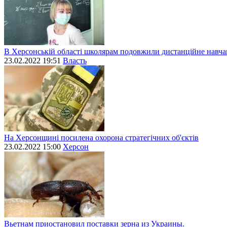
В Херсонській області школярам подовжили дистанційне навч
23.02.2022 19:51
Власть
На Херсонщині посилена охорона стратегічних об'єктів
23.02.2022 15:00
Херсон
Вьетнам приостановил поставки зерна из Украины.