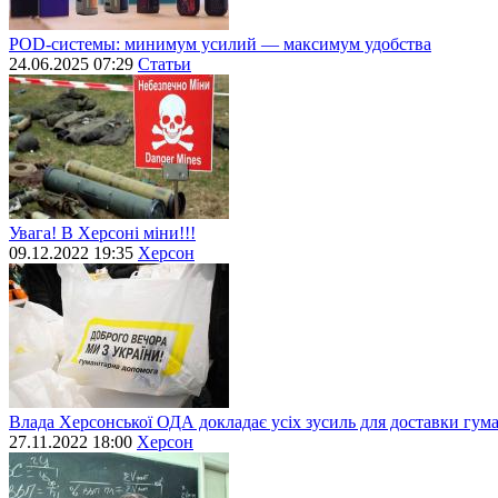
POD-системы: минимум усилий — максимум удобства
24.06.2025 07:29
Статьи
Увага! В Херсоні міни!!!
09.12.2022 19:35
Херсон
Влада Херсонської ОДА докладає усіх зусиль для доставки гум
27.11.2022 18:00
Херсон