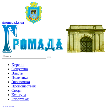
gromada.ks.ua
Херсон
Общество
Власть
Политика
Экономика
Происшествия
Спорт
Культура
Репортажи