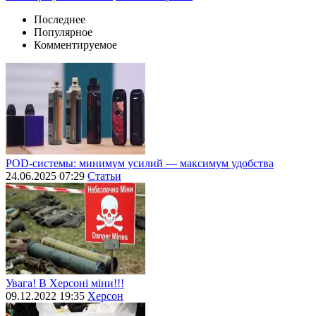
Последнее
Популярное
Комментируемое
POD-системы: минимум усилий — максимум удобства
24.06.2025 07:29
Статьи
Увага! В Херсоні міни!!!
09.12.2022 19:35
Херсон