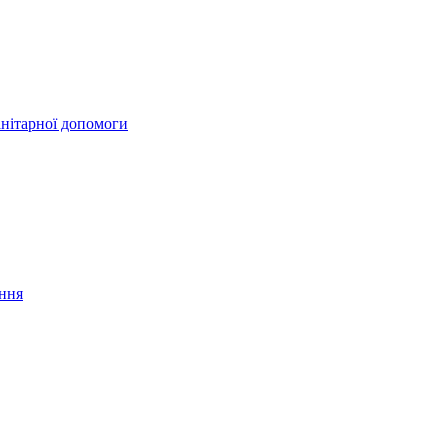
анітарної допомоги
ання