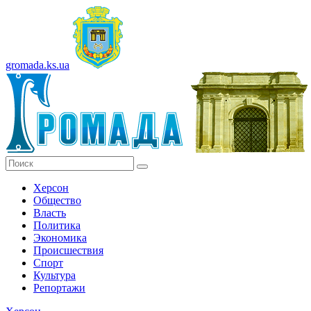
gromada.ks.ua
Херсон
Общество
Власть
Политика
Экономика
Происшествия
Спорт
Культура
Репортажи