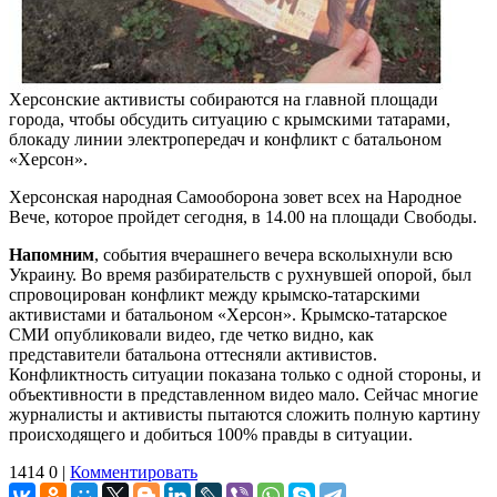
Херсонские активисты собираются на главной площади
города, чтобы обсудить ситуацию с крымскими татарами,
блокаду линии электропередач и конфликт с батальоном
«Херсон».
Херсонская народная Самооборона зовет всех на Народное
Вече, которое пройдет сегодня, в 14.00 на площади Свободы.
Напомним
, события вчерашнего вечера всколыхнули всю
Украину. Во время разбирательств с рухнувшей опорой, был
спровоцирован конфликт между крымско-татарскими
активистами и батальоном «Херсон». Крымско-татарское
СМИ опубликовали видео, где четко видно, как
представители батальона оттесняли активистов.
Конфликтность ситуации показана только с одной стороны, и
объективности в представленном видео мало. Сейчас многие
журналисты и активисты пытаются сложить полную картину
происходящего и добиться 100% правды в ситуации.
1414
0
|
Комментировать