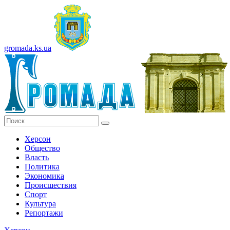
gromada.ks.ua
Херсон
Общество
Власть
Политика
Экономика
Происшествия
Спорт
Культура
Репортажи