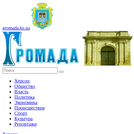
gromada.ks.ua
Херсон
Общество
Власть
Политика
Экономика
Происшествия
Спорт
Культура
Репортажи