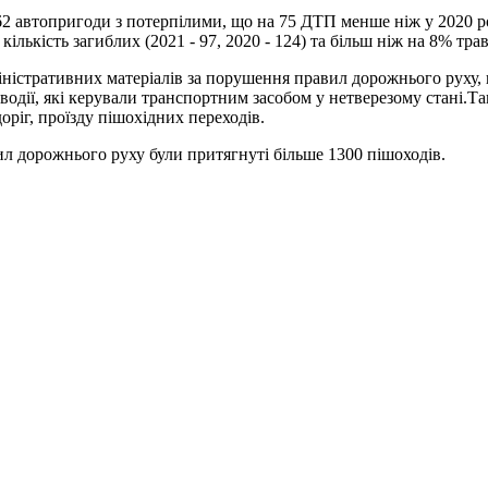
 662 автопригоди з потерпілими, що на 75 ДТП менше ніж у 2020 
лькість загиблих (2021 - 97, 2020 - 124) та більш ніж на 8% трав
іністративних матеріалів за порушення правил дорожнього руху, 
водії, які керували транспортним засобом у нетверезому стані.Т
оріг, проїзду пішохідних переходів.
ил дорожнього руху були притягнуті більше 1300 пішоходів.