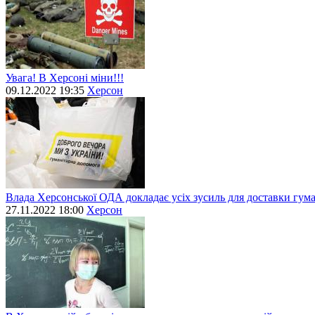
Увага! В Херсоні міни!!!
09.12.2022 19:35
Херсон
Влада Херсонської ОДА докладає усіх зусиль для доставки гум
27.11.2022 18:00
Херсон