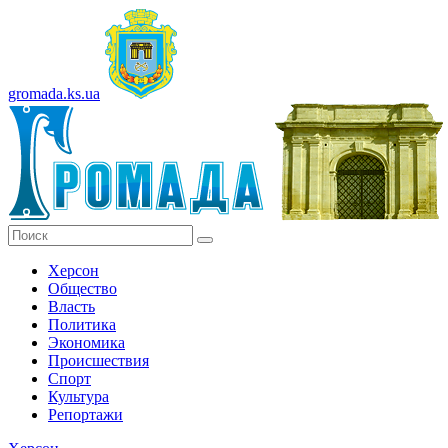
gromada.ks.ua
Херсон
Общество
Власть
Политика
Экономика
Происшествия
Спорт
Культура
Репортажи