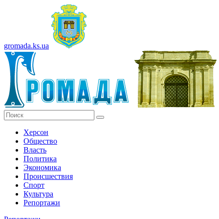
gromada.ks.ua
Херсон
Общество
Власть
Политика
Экономика
Происшествия
Спорт
Культура
Репортажи