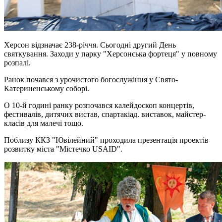
Херсон відзначає 238-річчя. Сьогодні другий День
святкування. Заходи у парку "Херсонська фортеця" у повному
розпалі.
Ранок почався з урочистого богослужіння у Свято-
Катериненському соборі.
О 10-й годині ранку розпочався калейдоскоп концертів,
фестивалів, дитячих вистав, спартакіад. виставок, майстер-
класів для малечі тощо.
Поблизу ККЗ "Ювілейний" проходила презентація проектів
розвитку міста "Містечко USAID".