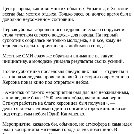
Центр города, как и во многих областях Украины, в Херсоне
всегда был местом отдыха. Только здесь он долгое время был в
довольно неухоженном состоянии.
Первая уборка заброшенного гидрологического сооружения
стала «глотком свежего воздуха» для города. На первый
субботник собралась не только молодежь, а и все, кому не
терпелось сделать приятное для любимого города.
Местные СМИ сразу же обратили внимание на такую
инициативу, а молодежь увидела результаты своих усилий.
После субботника последовал следующих шаг — студенты и
активная молодежь провели первый в истории современного
Херсона показ кино под открытым небом.
«Ажиотаж от такого мероприятия был для нас неожиданным,
а пришедшие более 1500 человек обрадовали неимоверно.
Стимул работать на благо херсонцев был получен», —
делится впечатлениями один из организаторов кинопоказов
под открытым небом Юрий Капушенко.
Мероприятие, казалось бы, обычное, но атмосфера и сама идея
были восприняты жителями города очень позитивно. В