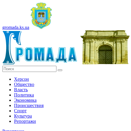
gromada.ks.ua
Херсон
Общество
Власть
Политика
Экономика
Происшествия
Спорт
Культура
Репортажи