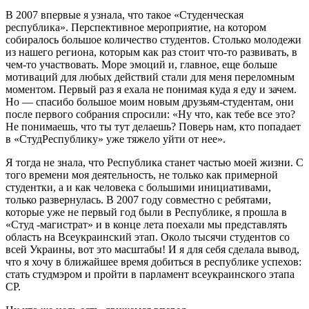
В 2007 впервые я узнала, что такое «Студенческая
республика». Перспективное мероприятие, на котором
собиралось большое количество студентов. Столько молодежи
из нашего региона, которым как раз стоит что-то развивать, в
чем-то участвовать. Море эмоций и, главное, еще больше
мотиваций для любых действий стали для меня переломным
моментом. Первый раз я ехала не понимая куда я еду и зачем.
Но — спасибо большое моим новым друзьям-студентам, они
после первого собрания спросили: «Ну что, как тебе все это?
Не понимаешь, что ты тут делаешь? Поверь нам, кто попадает
в «СтудРеспублику» уже тяжело уйти от нее».
Я тогда не знала, что Республика станет частью моей жизни. С
того времени моя деятельность, не только как примерной
студентки, а и как человека с большими инициативами,
только развернулась. В 2007 году совместно с ребятами,
которые уже не первый год были в Республике, я прошла в
«Студ -магистрат» и в конце лета поехали мы представлять
область на Всеукраинский этап. Около тысячи студентов со
всей Украины, вот это масштабы! И я для себя сделала вывод,
что я хочу в ближайшее время добиться в республике успехов:
стать студмэром и пройти в парламент всеукраинского этапа
СР.