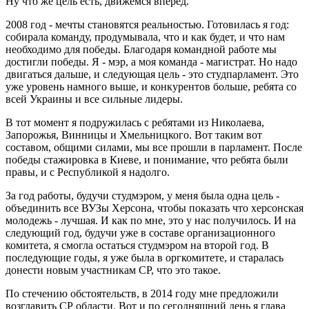
Ну что же цель есть, движемся вперед.
2008 год - мечты становятся реальностью. Готовилась я год:
собирала команду, продумывала, что и как будет, и что нам
необходимо для победы. Благодаря командной работе мы
достигли победы. Я - мэр, а моя команда - магистрат. Но надо
двигаться дальше, и следующая цель - это студпарламент. Это
уже уровень намного выше, и конкурентов больше, ребята со
всей Украины и все сильные лидеры.
В тот момент я подружилась с ребятами из Николаева,
Запорожья, Винницы и Хмельницкого. Вот таким вот
составом, общими силами, мы все прошли в парламент. После
победы стажировка в Киеве, и понимание, что ребята были
правы, и с Республикой я надолго.
За год работы, будучи студмэром, у меня была одна цель -
объединить все ВУЗы Херсона, чтобы показать что херсонская
молодежь - лучшая. И как по мне, это у нас получилось. И на
следующий год, будучи уже в составе организационного
комитета, я смогла остаться студмэром на второй год. В
последующие годы, я уже была в оргкомитете, и старалась
донести новым участникам СР, что это такое.
По стечению обстоятельств, в 2014 году мне предложили
возглавить СР области. Вот и по сегодняшний день я глава