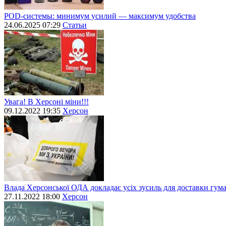
POD-системы: минимум усилий — максимум удобства
24.06.2025 07:29
Статьи
Увага! В Херсоні міни!!!
09.12.2022 19:35
Херсон
Влада Херсонської ОДА докладає усіх зусиль для доставки гум
27.11.2022 18:00
Херсон