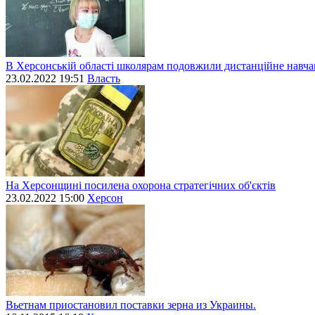
В Херсонській області школярам подовжили дистанційне навч
23.02.2022 19:51
Власть
На Херсонщині посилена охорона стратегічних об'єктів
23.02.2022 15:00
Херсон
Вьетнам приостановил поставки зерна из Украины.