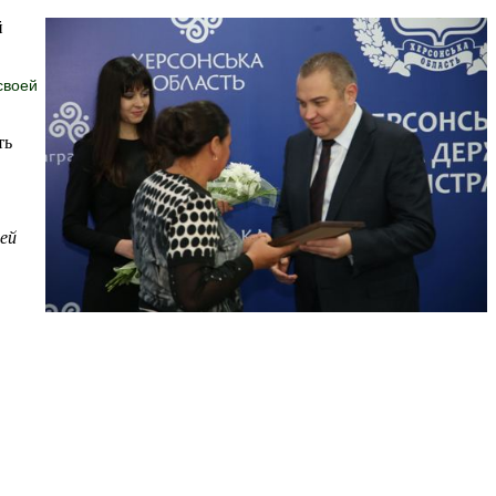
й
 своей
ть
ей