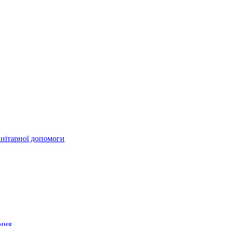
анітарної допомоги
ання