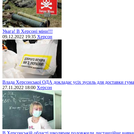
Увага! В Херсоні міни!!!
09.12.2022 19:35
Херсон
Влада Херсонської ОДА докладає усіх зусиль для доставки гум
27.11.2022 18:00
Херсон
В Херсонській області школярам подовжили дистанційне навч