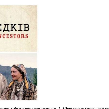
сонском художественном музее им. А. Шовкуненко состоится пок