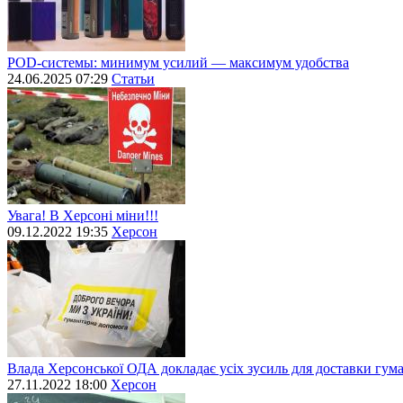
POD-системы: минимум усилий — максимум удобства
24.06.2025 07:29
Статьи
Увага! В Херсоні міни!!!
09.12.2022 19:35
Херсон
Влада Херсонської ОДА докладає усіх зусиль для доставки гум
27.11.2022 18:00
Херсон