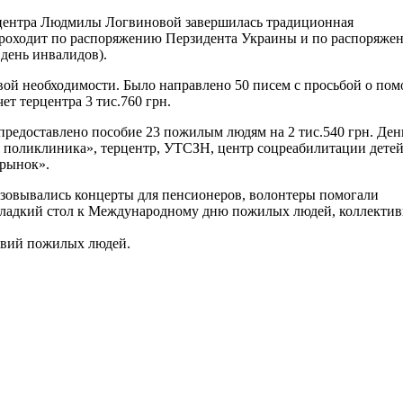
 центра Людмилы Логвиновой завершилась традиционная
проходит по распоряжению Перзидента Украины и по распоряже
 день инвалидов).
вой необходимости. Было направлено 50 писем с просьбой о по
т терцентра 3 тис.760 грн.
едоставлено пособие 23 пожилым людям на 2 тис.540 грн. Ден
оликлиника», терцентр, УТСЗН, центр соцреабилитации детей
рынок».
изовывались концерты для пенсионеров, волонтеры помогали
сладкий стол к Международному дню пожилых людей, коллекти
овий пожилых людей.