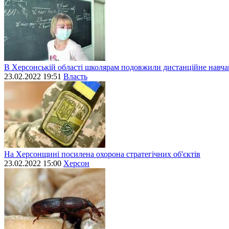
В Херсонській області школярам подовжили дистанційне навч
23.02.2022 19:51
Власть
На Херсонщині посилена охорона стратегічних об'єктів
23.02.2022 15:00
Херсон