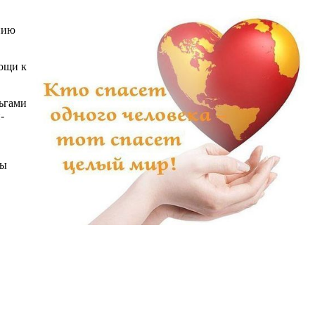
нию
мощи к
ьгами
-
вы