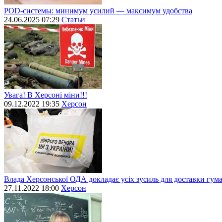
POD-системы: минимум усилий — максимум удобства
24.06.2025 07:29
Статьи
Увага! В Херсоні міни!!!
09.12.2022 19:35
Херсон
Влада Херсонської ОДА докладає усіх зусиль для доставки гум
27.11.2022 18:00
Херсон