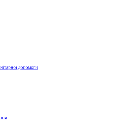
анітарної допомоги
ання