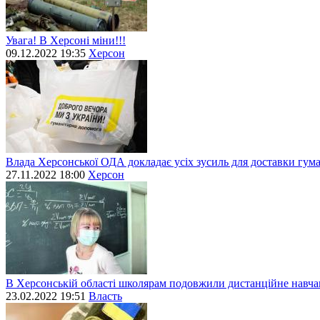
Увага! В Херсоні міни!!!
09.12.2022 19:35
Херсон
Влада Херсонської ОДА докладає усіх зусиль для доставки гум
27.11.2022 18:00
Херсон
В Херсонській області школярам подовжили дистанційне навч
23.02.2022 19:51
Власть