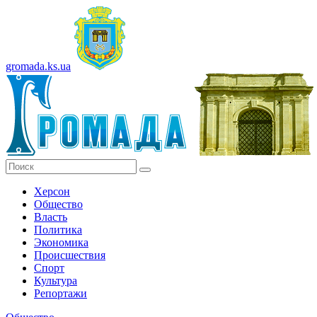
gromada.ks.ua
Херсон
Общество
Власть
Политика
Экономика
Происшествия
Спорт
Культура
Репортажи