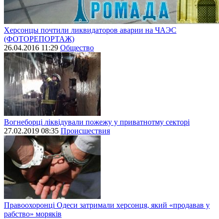
Херсонцы почтили ликвидаторов аварии на ЧАЭС
(ФОТОРЕПОРТАЖ)
26.04.2016 11:29
Общество
Вогнеборці ліквідували пожежу у приватнотму секторі
27.02.2019 08:35
Происшествия
Правоохоронці Одеси затримали херсонця, який «продавав у
рабство» моряків