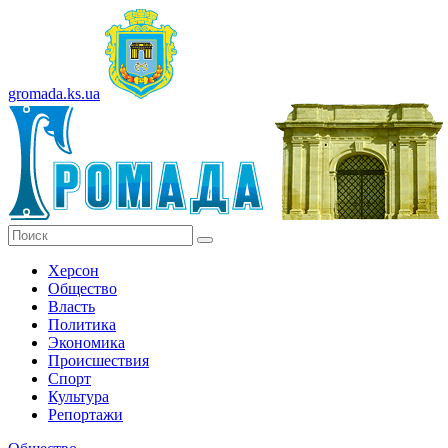
gromada.ks.ua
Херсон
Общество
Власть
Политика
Экономика
Происшествия
Спорт
Культура
Репортажи