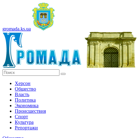
gromada.ks.ua
Херсон
Общество
Власть
Политика
Экономика
Происшествия
Спорт
Культура
Репортажи