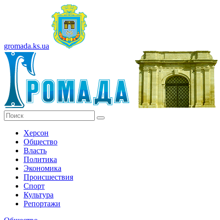
gromada.ks.ua
Херсон
Общество
Власть
Политика
Экономика
Происшествия
Спорт
Культура
Репортажи