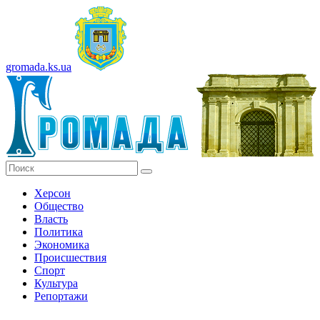
gromada.ks.ua
Херсон
Общество
Власть
Политика
Экономика
Происшествия
Спорт
Культура
Репортажи