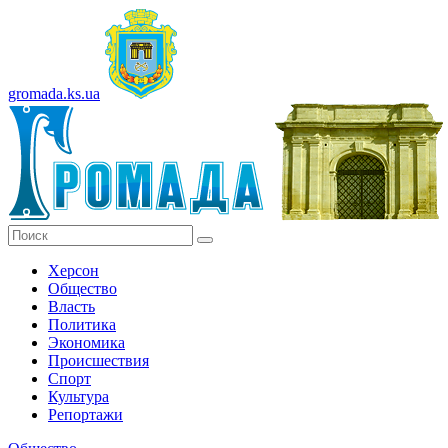
gromada.ks.ua
Херсон
Общество
Власть
Политика
Экономика
Происшествия
Спорт
Культура
Репортажи