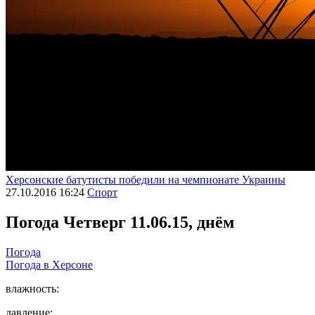
Херсонские батутисты победили на чемпионате Украины
27.10.2016 16:24
Спорт
Погода
Четверг 11.06.15, днём
Погода
Погода в
Херсоне
влажность:
давление: