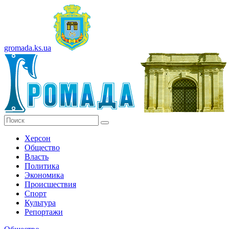
gromada.ks.ua
Херсон
Общество
Власть
Политика
Экономика
Происшествия
Спорт
Культура
Репортажи