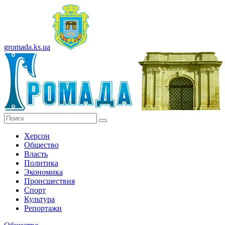
gromada.ks.ua
Херсон
Общество
Власть
Политика
Экономика
Происшествия
Спорт
Культура
Репортажи