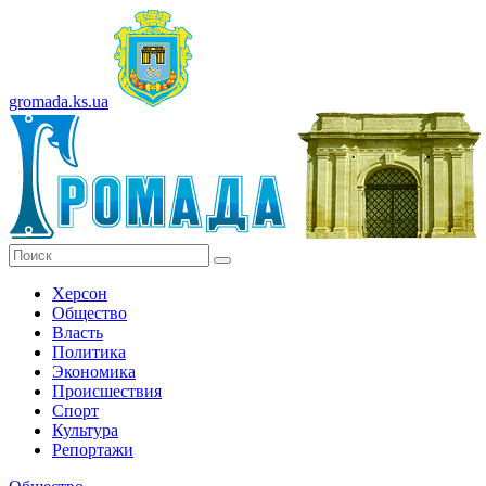
gromada.ks.ua
Херсон
Общество
Власть
Политика
Экономика
Происшествия
Спорт
Культура
Репортажи