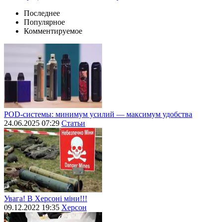
Последнее
Популярное
Комментируемое
POD-системы: минимум усилий — максимум удобства
24.06.2025 07:29
Статьи
Увага! В Херсоні міни!!!
09.12.2022 19:35
Херсон