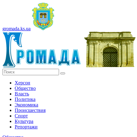
gromada.ks.ua
Херсон
Общество
Власть
Политика
Экономика
Происшествия
Спорт
Культура
Репортажи