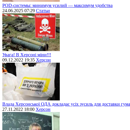
POD-системы: минимум усилий — максимум удобства
24.06.2025 07:29
Статьи
Увага! В Херсоні міни!!!
09.12.2022 19:35
Херсон
Влада Херсонської ОДА докладає усіх зусиль для доставки гум
27.11.2022 18:00
Херсон